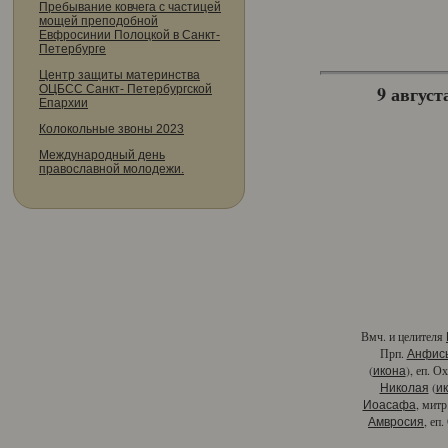
Пребывание ковчега с частицей
мощей преподобной
Евфросинии Полоцкой в Санкт-
Петербурге
Центр защиты материнства
9 августа
ОЦБСС Санкт- Петербургской
Епархии
Колокольные звоны 2023
Международный день
православной молодежи.
Вмч. и целителя
Прп.
Анфис
(
), еп. О
икона
(
Николая
и
, митр
Иоасафа
, еп
Амвросия