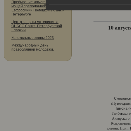
Пребывание ковчега с частицей
мощей преподобной
Евфросинии Полоцкой в Санкт-
Петербурге
Центр защиты материнства
10 август
ОЦБСС Санкт- Петербургской
Епархии
Колокольные звоны 2023
Международный день
православной молодежи.
Смоленск
(Путеводител
(
Тимона
Тамбовского
Анкирского
Ксиропотамс
диакона. Прмч.