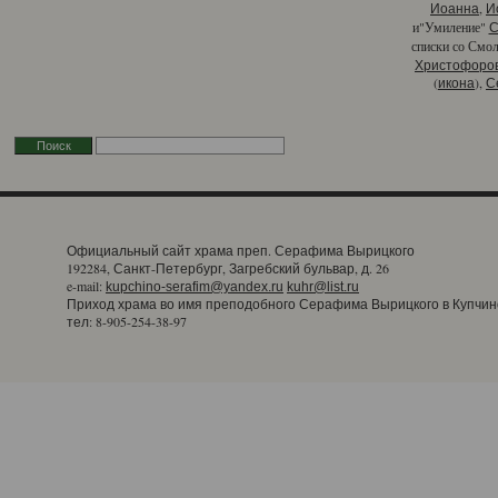
,
Иоанна
И
и"Умиление"
С
списки со Смо
Христофоро
(
),
икона
С
Официальный сайт храма преп. Серафима Вырицкого
192284, Санкт-Петербург, Загребский бульвар, д. 26
e-mail:
kupchino-serafim@yandex.ru
kuhr@list.ru
Приход храма во имя преподобного Серафима Вырицкого в Купчин
тел: 8-905-254-38-97