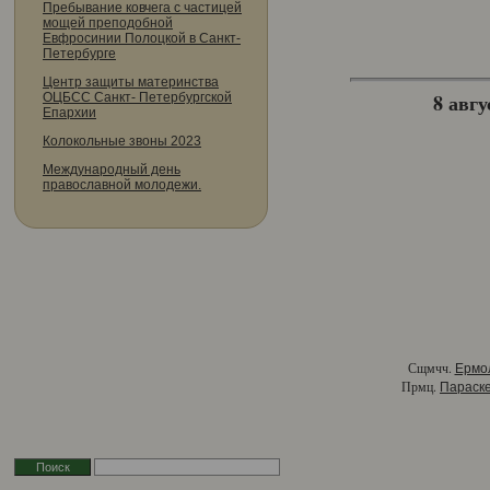
Пребывание ковчега с частицей
мощей преподобной
Евфросинии Полоцкой в Санкт-
Петербурге
Центр защиты материнства
8 авгу
ОЦБСС Санкт- Петербургской
Епархии
Колокольные звоны 2023
Международный день
православной молодежи.
Сщмчч.
Ермо
Прмц.
Параск