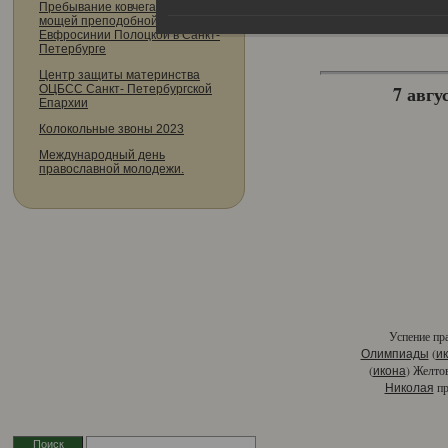
Пребывание ковчега с частицей
мощей преподобной
Евфросинии Полоцкой в Санкт-
Петербурге
Центр защиты материнства
7 авгус
ОЦБСС Санкт- Петербургской
Епархии
Колокольные звоны 2023
Международный день
православной молодежи.
Успение пр
(
Олимпиады
и
(
) Желто
икона
пр
Николая