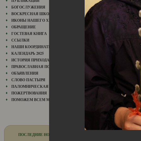
ПУБЛИКАЦИИ
БОГОСЛУЖЕНИЯ
ВОСКРЕСНАЯ ШКОЛА
ИКОНЫ НАШЕГО ХРАМА
ОБРАЩЕНИЕ
ГОСТЕВАЯ КНИГА
ССЫЛКИ
НАШИ КООРДИНАТЫ
КАЛЕНДАРЬ 2025
ИСТОРИЯ ПРИХОДА
ПРАВОСЛАВНАЯ ПОЭЗИЯ
ОБЪЯВЛЕНИЯ
СЛОВО ПАСТЫРЯ
ПАЛОМНИЧЕСКАЯ СЛУЖБА
ПОЖЕРТВОВАНИЯ
ПОМОЖЕМ ВСЕМ МИРОМ
ПОСЛЕДНИЕ НОВОСТИ