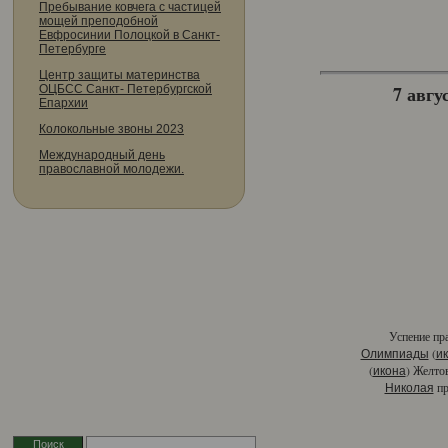
Пребывание ковчега с частицей
мощей преподобной
Евфросинии Полоцкой в Санкт-
Петербурге
Центр защиты материнства
7 авгус
ОЦБСС Санкт- Петербургской
Епархии
Колокольные звоны 2023
Международный день
православной молодежи.
Успение пр
(
Олимпиады
и
(
) Желто
икона
пр
Николая