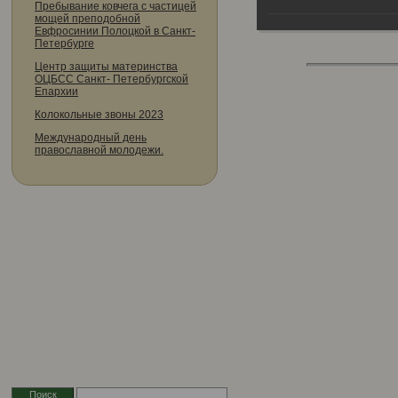
Пребывание ковчега с частицей
мощей преподобной
Евфросинии Полоцкой в Санкт-
Петербурге
Центр защиты материнства
ОЦБСС Санкт- Петербургской
Епархии
Колокольные звоны 2023
Международный день
православной молодежи.