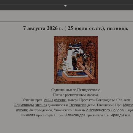
7 августа 2026 г. ( 25 июля ст.ст.), пятница.
Седмица 10-я по Пятидесятнице.
Пища с растительным маслом.
Успение прав.
(
), матери Пресвятой Богородицы. Свв. жен
Анны
икона
(
) диакониссы и
девы, Тавеннской. Прп.
Олимпиады
икона
Евпраксии
Мака
(
) Желтоводского, Унженского. Память
. Сщм
икона
V Вселенского Собора
пресвитера. Сщмч.
пресвитера. Св.
исп.
Николая
Александра
Ираиды