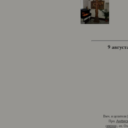
9 августа
Вмч. и целителя
Прп.
Анфис
(
), еп. О
икона