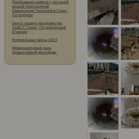
Пребывание ковчега с частицей
мощей преподобной
Евфросинии Полоцкой в Санкт-
Петербурге
Центр защиты материнства
ОЦБСС Санкт- Петербургской
Епархии
Колокольные звоны 2023
Международный день
православной молодежи.