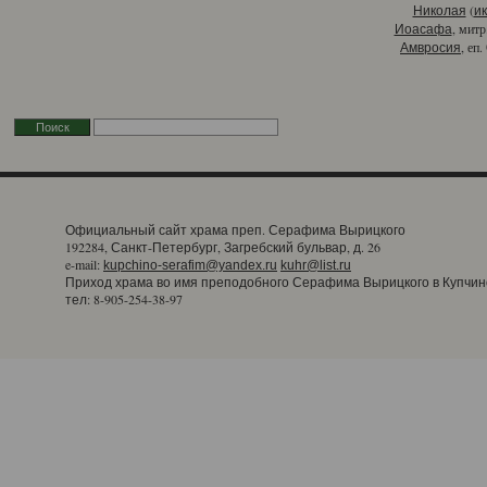
(
Николая
и
, митр
Иоасафа
, еп
Амвросия
Официальный сайт храма преп. Серафима Вырицкого
192284, Санкт-Петербург, Загребский бульвар, д. 26
e-mail:
kupchino-serafim@yandex.ru
kuhr@list.ru
Приход храма во имя преподобного Серафима Вырицкого в Купчин
тел: 8-905-254-38-97