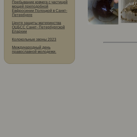
Пребывание ковчега с частицей
мощей преподобной
Евфросинии Полоцкой в Санкт-
Петербурге
Центр защиты материнства
ОЦБСС Санкт- Петербургской
Епархии
Колокольные звоны 2023
Международный день
православной молодежи.