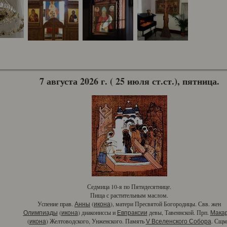
7 августа 2026 г. ( 25 июля ст.ст.), пятница.
Седмица 10-я по Пятидесятнице.
Пища с растительным маслом.
Успение прав.
(
), матери Пресвятой Богородицы. Свв. жен
Анны
икона
(
) диакониссы и
девы, Тавеннской. Прп.
Олимпиады
икона
Евпраксии
Мака
(
) Желтоводского, Унженского. Память
. Сщм
икона
V Вселенского Собора