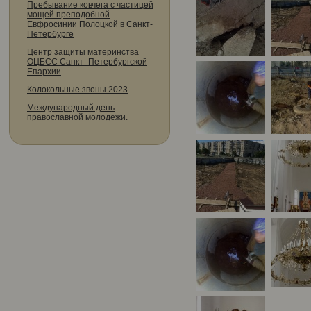
Пребывание ковчега с частицей
мощей преподобной
Евфросинии Полоцкой в Санкт-
Петербурге
Центр защиты материнства
ОЦБСС Санкт- Петербургской
Епархии
Колокольные звоны 2023
Международный день
православной молодежи.