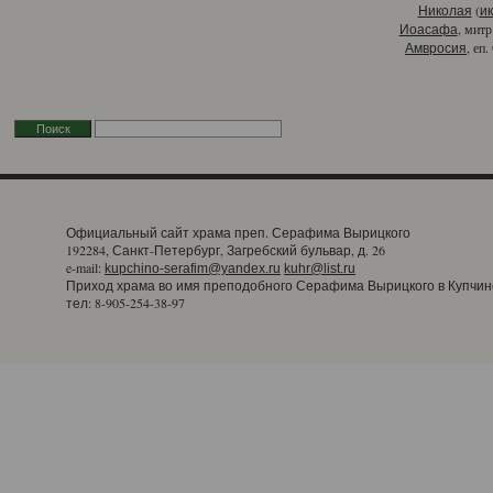
(
Николая
и
, митр
Иоасафа
, еп
Амвросия
Официальный сайт храма преп. Серафима Вырицкого
192284, Санкт-Петербург, Загребский бульвар, д. 26
e-mail:
kupchino-serafim@yandex.ru
kuhr@list.ru
Приход храма во имя преподобного Серафима Вырицкого в Купчин
тел: 8-905-254-38-97