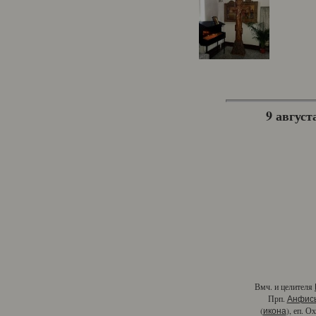
9 августа
Вмч. и целителя
Прп.
Анфис
(
), еп. О
икона