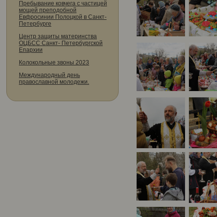
Пребывание ковчега с частицей
мощей преподобной
Евфросинии Полоцкой в Санкт-
Петербурге
Центр защиты материнства
ОЦБСС Санкт- Петербургской
Епархии
Колокольные звоны 2023
Международный день
православной молодежи.