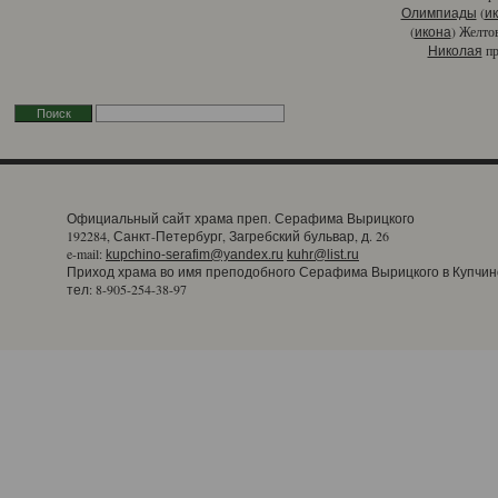
(
Олимпиады
и
(
) Желто
икона
пр
Николая
Официальный сайт храма преп. Серафима Вырицкого
192284, Санкт-Петербург, Загребский бульвар, д. 26
e-mail:
kupchino-serafim@yandex.ru
kuhr@list.ru
Приход храма во имя преподобного Серафима Вырицкого в Купчин
тел: 8-905-254-38-97