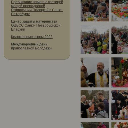
Пребывание ковчега с частицей
мощей преподобной
Евфросинии Полоцкой в Санкт-
Петербурге
Центр защиты материнства
ОЦБСС Санкт- Петербургской
Епархии
Колокольные звоны 2023
Международный день
православной молодежи.