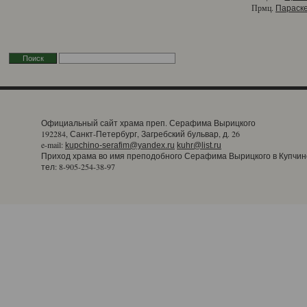
Прмц.
Параск
Официальный сайт храма преп. Серафима Вырицкого
192284, Санкт-Петербург, Загребский бульвар, д. 26
e-mail:
kupchino-serafim@yandex.ru
kuhr@list.ru
Приход храма во имя преподобного Серафима Вырицкого в Купчин
тел: 8-905-254-38-97