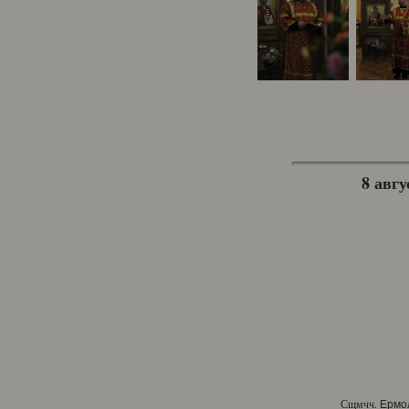
8 авгу
Сщмчч.
Ермо