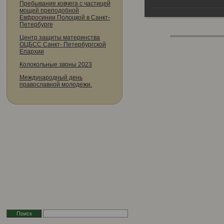
Пребывание ковчега с частицей
мощей преподобной
Евфросинии Полоцкой в Санкт-
Петербурге
Центр защиты материнства
ОЦБСС Санкт- Петербургской
Епархии
Колокольные звоны 2023
Международный день
православной молодежи.