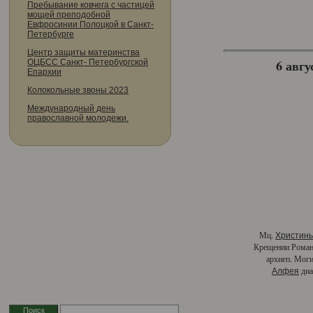
Пребывание ковчега с частицей
мощей преподобной
Евфросинии Полоцкой в Санкт-
Петербурге
Центр защиты материнства
6 авгу
ОЦБСС Санкт- Петербургской
Епархии
Колокольные звоны 2023
Международный день
православной молодежи.
Мц.
Христин
Крещении Роман
архиеп. Моги
диа
Алфея