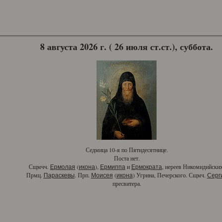
8 августа 2026 г. ( 26 июля ст.ст.), суббота.
Седмица 10-я по Пятидесятнице.
Поста нет.
Сщмчч.
(
),
и
, иереев Никомидийских
Ермолая
икона
Ермиппа
Ермократа
Прмц.
. Прп.
(
) Угрина, Печерского. Сщмч.
Параскевы
Моисея
икона
Серг
пресвитера.