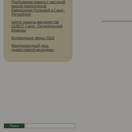
Пребывание ковчега с частицей
мощей преподобной
Евфросинии Полоцкой в Санкт-
Петербурге
Центр защиты материнства
ОЦБСС Санкт- Петербургской
Епархии
Колокольные звоны 2023
Международный день
православной молодежи.