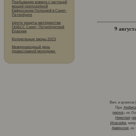
Пребывание ковчега с частицей
мощей преподобной
Евфросинии Полоцкой в Санкт-
Петербурге
Центр защиты материнства
9 августа
ОЦБСС Санкт- Петербургской
Епархии
Колокольные звоны 2023
Международный день
православной молодежи.
Вмч. и целителя
Прп.
Анфис
(
), еп. О
икона
(
Николая
и
, митр
Иоасафа
, еп
Амвросия