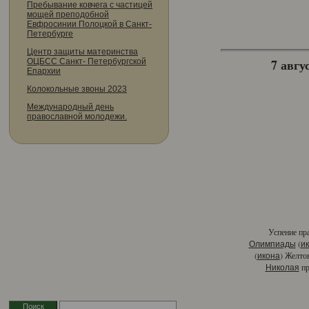
Пребывание ковчега с частицей
мощей преподобной
Евфросинии Полоцкой в Санкт-
Петербурге
Центр защиты материнства
7 авгус
ОЦБСС Санкт- Петербургской
Епархии
Колокольные звоны 2023
Международный день
православной молодежи.
Успение пр
(
Олимпиады
и
(
) Желто
икона
пр
Николая