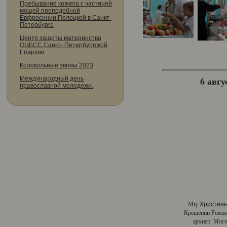
Пребывание ковчега с частицей
мощей преподобной
Евфросинии Полоцкой в Санкт-
Петербурге
Центр защиты материнства
ОЦБСС Санкт- Петербургской
Епархии
Колокольные звоны 2023
6 авгу
Международный день
православной молодежи.
Мц.
Христин
Крещении Роман
архиеп. Моги