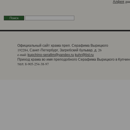
диа
Алфея
Официальный сайт храма преп. Серафима Вырицкого
192284, Санкт-Петербург, Загребский бульвар, д. 26
e-mail:
kupchino-serafim@yandex.ru
kuhr@list.ru
Приход храма во имя преподобного Серафима Вырицкого в Купчин
тел: 8-905-254-38-97