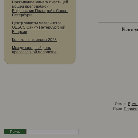
Пребывание ковчега с частицей
мощей преподобной
Евфросинии Полоцкой в Санкт-
Петербурге
Центр защиты материнства
8 авгу
ОЦБСС Санкт- Петербургской
Епархии
Колокольные звоны 2023
Международный день
православной молодежи.
Сщмчч.
Ермо
Прмц.
Параск