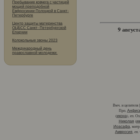
Пребывание ковчега с частицей
мощей преподобной
Евфросинии Полоцкой в Санкт-
Петербурге
Центр защиты материнства
9 августа
ОЦБСС Санкт- Петербургской
Епархии
Колокольные звоны 2023
Международный день
православной молодежи.
Вмч. и целителя
Прп.
Анфис
(
), еп. О
икона
(
Николая
и
, митр
Иоасафа
, еп
Амвросия