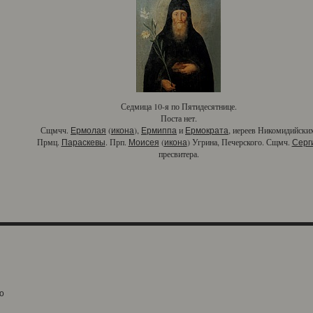
Седмица 10-я по Пятидесятнице.
Поста нет.
Сщмчч.
(
),
и
, иереев Никомидийских
Ермолая
икона
Ермиппа
Ермократа
Прмц.
. Прп.
(
) Угрина, Печерского. Сщмч.
Параскевы
Моисея
икона
Серг
пресвитера.
о