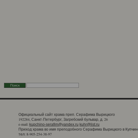
Официальный сайт храма преп. Серафима Вырицкого
192284, Санкт-Петербург, Загребский бульвар, д. 26
e-mail:
kupchino-serafim@yandex.ru
kuhr@list.ru
Приход храма во имя преподобного Серафима Вырицкого в Купчин
тел: 8-905-254-38-97