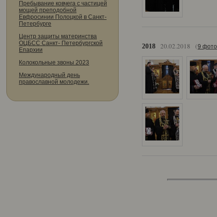
Пребывание ковчега с частицей
мощей преподобной
Евфросинии Полоцкой в Санкт-
Петербурге
Центр защиты материнства
ОЦБСС Санкт- Петербургской
20.02.2018
(
2018
9 фото
Епархии
Колокольные звоны 2023
Международный день
православной молодежи.