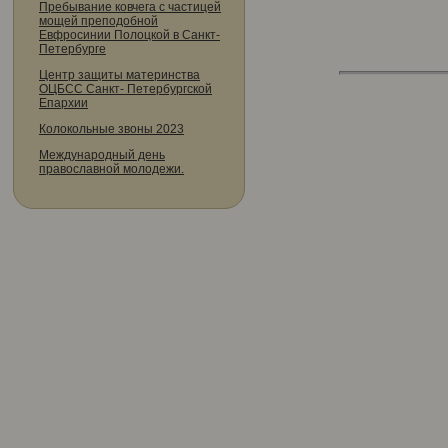
Пребывание ковчега с частицей
мощей преподобной
Евфросинии Полоцкой в Санкт-
Петербурге
Центр защиты материнства
ОЦБСС Санкт- Петербургской
Епархии
Колокольные звоны 2023
Международный день
православной молодежи.