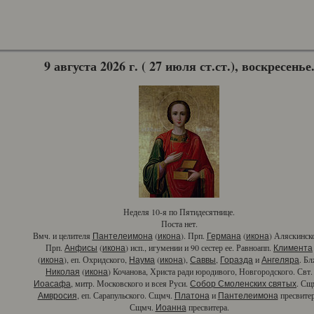
9 августа 2026 г. ( 27 июля ст.ст.), воскресенье
Неделя 10-я по Пятидесятнице.
Поста нет.
Вмч. и целителя
(
). Прп.
(
) Аляскинск
Пантелеимона
икона
Германа
икона
Прп.
(
) исп., игумении и 90 сестер ее. Равноапп.
Анфисы
икона
Климента
(
), еп. Охридского,
(
),
,
и
. Бл
икона
Наума
икона
Саввы
Горазда
Ангеляра
(
) Кочанова, Христа ради юродивого, Новгородского. Свт.
Николая
икона
, митр. Московского и всея Руси.
. Сщ
Иоасафа
Собор Смоленских святых
, еп. Сарапульского. Сщмч.
и
пресвитер
Амвросия
Платона
Пантелеимона
Сщмч.
пресвитера.
Иоанна