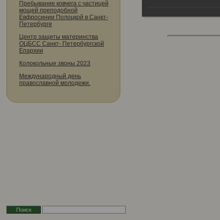
Пребывание ковчега с частицей
мощей преподобной
Евфросинии Полоцкой в Санкт-
Петербурге
Центр защиты материнства
ОЦБСС Санкт- Петербургской
Епархии
Колокольные звоны 2023
Международный день
православной молодежи.