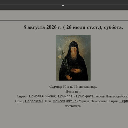
8 августа 2026 г. ( 26 июля ст.ст.), суббота.
Седмица 10-я по Пятидесятнице.
Поста нет.
Сщмчч.
(
),
и
, иереев Никомидийски
Ермолая
икона
Ермиппа
Ермократа
Прмц.
. Прп.
(
) Угрина, Печерского. Сщмч.
Параскевы
Моисея
икона
Серг
пресвитера.