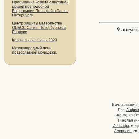
Пребывание ковчега с частицей
мощей преподобной
Евфросинии Полоцкой в Санкт-
Петербурге
Центр защиты материнства
9 августа
ОЦБСС Санкт- Петербургской
Епархии
Колокольные звоны 2023
Международный день
православной молодежи.
Вмч. и целителя
Прп.
Анфис
(
), еп. О
икона
(
Николая
и
, митр
Иоасафа
, еп
Амвросия