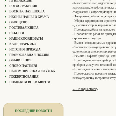
ПУБЛИКАЦИИ
общестроительные, отделочные р
БОГОСЛУЖЕНИЯ
изыскательские работы, а также
ВОСКРЕСНАЯ ШКОЛА
сооружений и сопутствующих ин
- Завершены работы по укладке 
ИКОНЫ НАШЕГО ХРАМА
- Уборка территории от строител
ОБРАЩЕНИЕ
- Демонтаж старых наружных эле
ГОСТЕВАЯ КНИГА
- Прокладка кабеля на наружное
ССЫЛКИ
- Продолжение работ по приведе
строительного мусора
НАШИ КООРДИНАТЫ
- Вывоз неиспользуемых дорожны
КАЛЕНДАРЬ 2025
- Частичное благоустройство тер
ИСТОРИЯ ПРИХОДА
однолетних и многолетних расте
ПРАВОСЛАВНАЯ ПОЭЗИЯ
- Ремонт и окраска крыльца Глав
ОБЪЯВЛЕНИЯ
- Произведена замена приборов 
приборов узла учета тепловой эн
СЛОВО ПАСТЫРЯ
- Произведен ремонт и модерниз
ПАЛОМНИЧЕСКАЯ СЛУЖБА
- Продолжаются проектно-изыска
ПОЖЕРТВОВАНИЯ
благоустройству и строительству
ПОМОЖЕМ ВСЕМ МИРОМ
← Назад к списку
ПОСЛЕДНИЕ НОВОСТИ